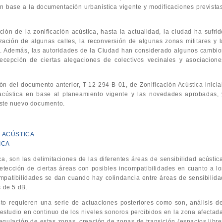
n base a la documentación urbanística vigente y modificaciones previstas
ción de la zonificación acústica, hasta la actualidad, la ciudad ha sufrid
ización de algunas calles, la reconversión de algunas zonas militares y l
. Además, las autoridades de la Ciudad han considerado algunos cambio
a recepción de ciertas alegaciones de colectivos vecinales y asociacione
ón del documento anterior, T-12-294-B-01, de Zonificación Acústica inicial
 acústica en base al planeamiento vigente y las novedades aprobadas, 
este nuevo documento.
 ACÚSTICA
ICA
ca, son las delimitaciones de las diferentes áreas de sensibilidad acústica
detección de ciertas áreas con posibles incompatibilidades en cuanto a lo
ompatibilidades se dan cuando hay colindancia entre áreas de sensibilida
s de 5 dB.
cto requieren una serie de actuaciones posteriores como son, análisis de
 estudio en continuo de los niveles sonoros percibidos en la zona afectada
egulación de estas zonas, creación de zonas de transición (espacios libre