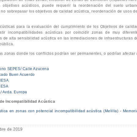
s objetivos acústicos, puede requerir la reordenación del suelo urban
e no sobrepasar los objetivos de calidad acústica, reordenación de usos de
cústicas para la evaluación del cumplimiento de los Objetivos de calida
tir incompatibilidades acústicas por coincidir zonas de muy diferent
as de alta sensibilidad acústica en las inmediaciones de infraestructuras d
pública.
as zonas donde los conflictos podrían ser permanentes, o podrían afectar 
ígono SEPES/ Calle Azucena
rcado Buen Acuerdo
EMESA
NDESA
/ Avda. Europa
e Incompatibilidad Acústica
tica en zonas con potencial incompatibilidad acústica (Melilla) - Memori
bre de 2019