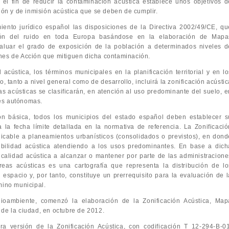
el fin de reducir la contaminación acústica establece unos objetivos d
sión y de inmisión acústica que se deben de cumplir.
ento jurídico español las disposiciones de la Directiva 2002/49/CE, qu
ón del ruido en toda Europa basándose en la elaboración de Mapa
aluar el grado de exposición de la población a determinados niveles d
nes de Acción que mitiguen dicha contaminación.
 acústica, los términos municipales en la planificación territorial y en lo
, tanto a nivel general como de desarrollo, incluirá la zonificación acústi
reas acústicas se clasificarán, en atención al uso predominante del suelo, 
es autónomas.
ión básica, todos los municipios del estado español deben establecer s
a la fecha límite detallada en la normativa de referencia. La Zonificació
licable a planeamientos urbanísticos (consolidados o previstos), en dond
bilidad acústica atendiendo a los usos predominantes. En base a dich
 calidad acústica a alcanzar o mantener por parte de las administracione
áreas acústicas es una cartografía que representa la distribución de lo
 espacio y, por tanto, constituye un prerrequisito para la evaluación de l
mino municipal.
oambiente, comenzó la elaboración de la Zonificación Acústica, Map
 de la ciudad, en octubre de 2012.
a versión de la Zonificación Acústica, con codificación T 12-294-B-01