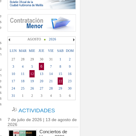
e
e
s
e
AGOSTO
2026
s
ca
LUN
MAR
MIE
JUE
VIE
SAB
DOM
en
27
28
29
30
31
1
2
6
3
4
5
7
8
9
u
10
11
12
13
14
15
16
n
e
17
18
19
20
21
22
23
a
24
25
26
27
28
29
30
s
31
1
2
3
4
5
6
s
a
ACTIVIDADES
a
7 de julio de 2026 | 13 de agosto de
2026
Conciertos de
,