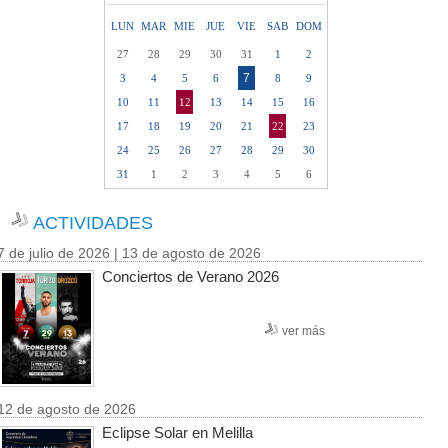
LUN
MAR
MIE
JUE
VIE
SAB
DOM
27
28
29
30
31
1
2
7
3
4
5
6
8
9
10
11
12
13
14
15
16
17
18
19
20
21
22
23
24
25
26
27
28
29
30
31
1
2
3
4
5
6
ACTIVIDADES
7 de julio de 2026 | 13 de agosto de 2026
Conciertos de Verano 2026
ver más
12 de agosto de 2026
Eclipse Solar en Melilla