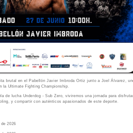
ta brutal en el Pabellón Javier Imbroda Ortiz junto a Joel Álvarez, un
n la Ultimate Fighting Championship.
la de lucha Underdog - Sub Zero, viviremos una jornada para disfrutar
ling, y compartir con auténticos apasionados de este deporte.
o de 2026