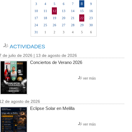
8
3
4
5
6
7
9
10
11
12
13
14
15
16
17
18
19
20
21
22
23
24
25
26
27
28
29
30
31
1
2
3
4
5
6
ACTIVIDADES
7 de julio de 2026 | 13 de agosto de 2026
Conciertos de Verano 2026
ver más
12 de agosto de 2026
Eclipse Solar en Melilla
ver más