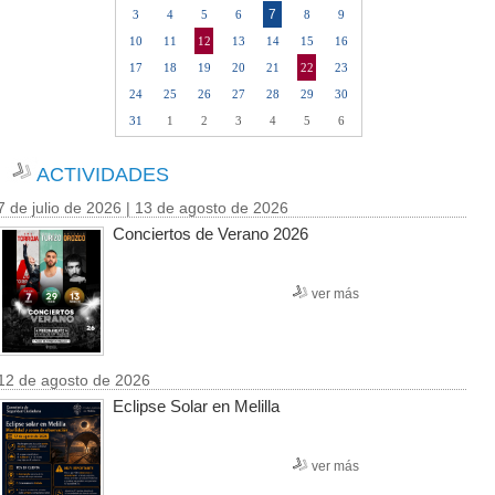
7
3
4
5
6
8
9
10
11
12
13
14
15
16
17
18
19
20
21
22
23
24
25
26
27
28
29
30
31
1
2
3
4
5
6
ACTIVIDADES
7 de julio de 2026 | 13 de agosto de 2026
Conciertos de Verano 2026
ver más
12 de agosto de 2026
Eclipse Solar en Melilla
ver más