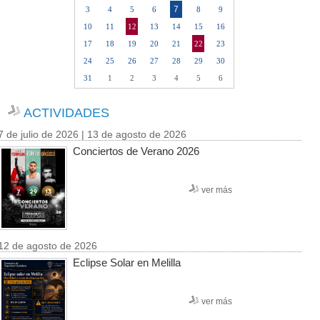
7
3
4
5
6
8
9
10
11
12
13
14
15
16
17
18
19
20
21
22
23
24
25
26
27
28
29
30
31
1
2
3
4
5
6
ACTIVIDADES
7 de julio de 2026 | 13 de agosto de 2026
Conciertos de Verano 2026
ver más
12 de agosto de 2026
Eclipse Solar en Melilla
ver más