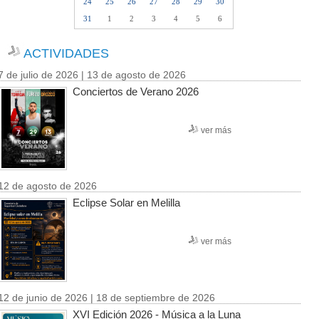
24
25
26
27
28
29
30
31
1
2
3
4
5
6
ACTIVIDADES
7 de julio de 2026 | 13 de agosto de 2026
Conciertos de Verano 2026
ver más
12 de agosto de 2026
Eclipse Solar en Melilla
ver más
12 de junio de 2026 | 18 de septiembre de 2026
XVI Edición 2026 - Música a la Luna