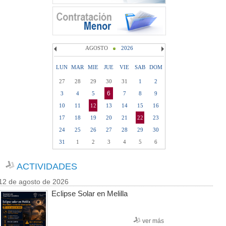
AGOSTO
2026
LUN
MAR
MIE
JUE
VIE
SAB
DOM
27
28
29
30
31
1
2
6
3
4
5
7
8
9
10
11
12
13
14
15
16
17
18
19
20
21
22
23
24
25
26
27
28
29
30
31
1
2
3
4
5
6
ACTIVIDADES
12 de agosto de 2026
Eclipse Solar en Melilla
ver más