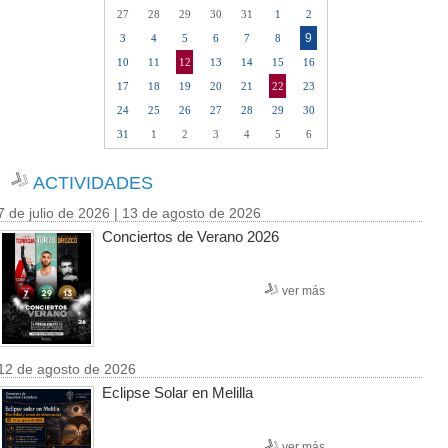
27
28
29
30
31
1
2
9
3
4
5
6
7
8
10
11
12
13
14
15
16
17
18
19
20
21
22
23
24
25
26
27
28
29
30
31
1
2
3
4
5
6
ACTIVIDADES
7 de julio de 2026 | 13 de agosto de 2026
Conciertos de Verano 2026
ver más
12 de agosto de 2026
Eclipse Solar en Melilla
ver más