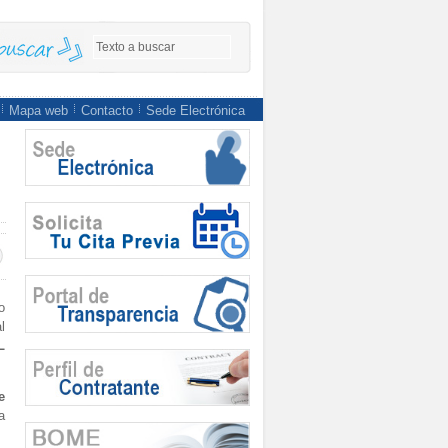
Mapa web
Contacto
Sede Electrónica
o
l
L
e
a