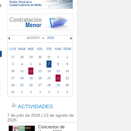
A
AGOSTO
2026
LUN
MAR
MIE
JUE
VIE
SAB
DOM
27
28
29
30
31
1
2
7
3
4
5
6
8
9
10
11
12
13
14
15
16
17
18
19
20
21
22
23
24
25
26
27
28
29
30
31
1
2
3
4
5
6
ACTIVIDADES
7 de julio de 2026 | 13 de agosto de
2026
Conciertos de