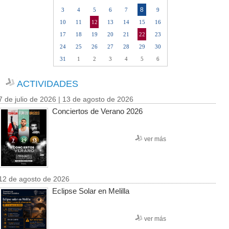
8
3
4
5
6
7
9
10
11
12
13
14
15
16
17
18
19
20
21
22
23
24
25
26
27
28
29
30
31
1
2
3
4
5
6
ACTIVIDADES
7 de julio de 2026 | 13 de agosto de 2026
Conciertos de Verano 2026
ver más
12 de agosto de 2026
Eclipse Solar en Melilla
ver más