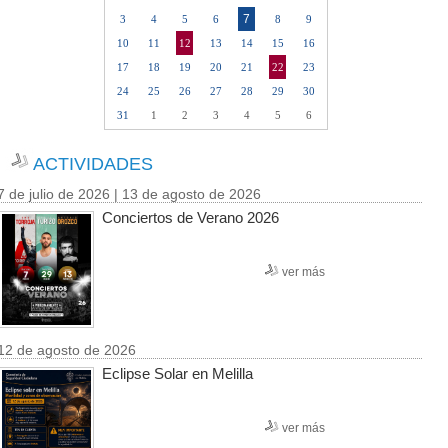
7
3
4
5
6
8
9
10
11
12
13
14
15
16
17
18
19
20
21
22
23
24
25
26
27
28
29
30
31
1
2
3
4
5
6
ACTIVIDADES
7 de julio de 2026 | 13 de agosto de 2026
Conciertos de Verano 2026
ver más
12 de agosto de 2026
Eclipse Solar en Melilla
ver más