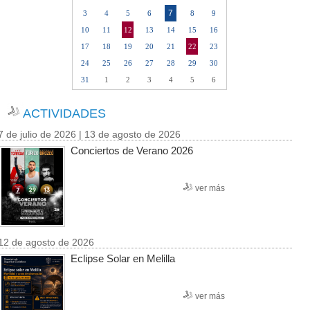
7
3
4
5
6
8
9
10
11
12
13
14
15
16
17
18
19
20
21
22
23
24
25
26
27
28
29
30
31
1
2
3
4
5
6
ACTIVIDADES
7 de julio de 2026 | 13 de agosto de 2026
Conciertos de Verano 2026
ver más
12 de agosto de 2026
Eclipse Solar en Melilla
ver más