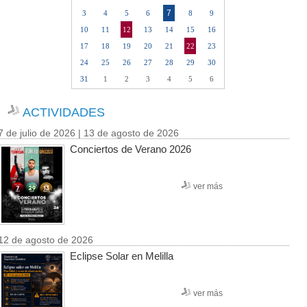
7
3
4
5
6
8
9
10
11
12
13
14
15
16
17
18
19
20
21
22
23
24
25
26
27
28
29
30
31
1
2
3
4
5
6
ACTIVIDADES
7 de julio de 2026 | 13 de agosto de 2026
Conciertos de Verano 2026
ver más
12 de agosto de 2026
Eclipse Solar en Melilla
ver más