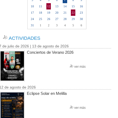
7
3
4
5
6
8
9
10
11
12
13
14
15
16
17
18
19
20
21
22
23
24
25
26
27
28
29
30
31
1
2
3
4
5
6
ACTIVIDADES
7 de julio de 2026 | 13 de agosto de 2026
Conciertos de Verano 2026
ver más
12 de agosto de 2026
Eclipse Solar en Melilla
ver más