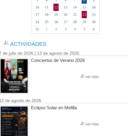
8
3
4
5
6
7
9
10
11
12
13
14
15
16
17
18
19
20
21
22
23
24
25
26
27
28
29
30
31
1
2
3
4
5
6
ACTIVIDADES
7 de julio de 2026 | 13 de agosto de 2026
Conciertos de Verano 2026
ver más
12 de agosto de 2026
Eclipse Solar en Melilla
ver más