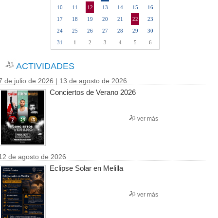
10
11
12
13
14
15
16
17
18
19
20
21
22
23
24
25
26
27
28
29
30
31
1
2
3
4
5
6
ACTIVIDADES
7 de julio de 2026 | 13 de agosto de 2026
Conciertos de Verano 2026
ver más
12 de agosto de 2026
Eclipse Solar en Melilla
ver más