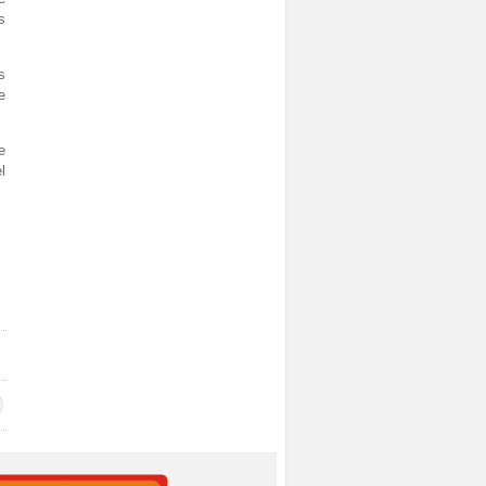
s
s
e
e
l