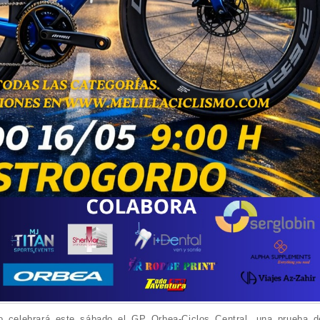
o celebrará este sábado el GP Orbea-Ciclos Central, una prueba d