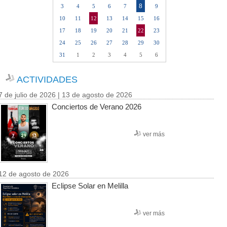
8
3
4
5
6
7
9
10
11
12
13
14
15
16
17
18
19
20
21
22
23
24
25
26
27
28
29
30
31
1
2
3
4
5
6
ACTIVIDADES
7 de julio de 2026 | 13 de agosto de 2026
Conciertos de Verano 2026
ver más
12 de agosto de 2026
Eclipse Solar en Melilla
ver más