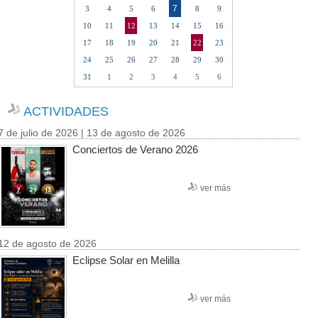
7
3
4
5
6
8
9
10
11
12
13
14
15
16
17
18
19
20
21
22
23
24
25
26
27
28
29
30
31
1
2
3
4
5
6
ACTIVIDADES
7 de julio de 2026 | 13 de agosto de 2026
Conciertos de Verano 2026
ver más
12 de agosto de 2026
Eclipse Solar en Melilla
ver más