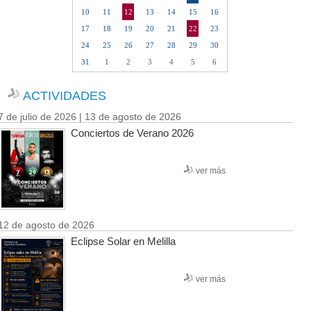
10
11
12
13
14
15
16
17
18
19
20
21
22
23
24
25
26
27
28
29
30
31
1
2
3
4
5
6
ACTIVIDADES
7 de julio de 2026 | 13 de agosto de 2026
Conciertos de Verano 2026
ver más
12 de agosto de 2026
Eclipse Solar en Melilla
ver más