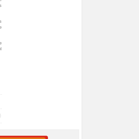
s
s
e
e
l