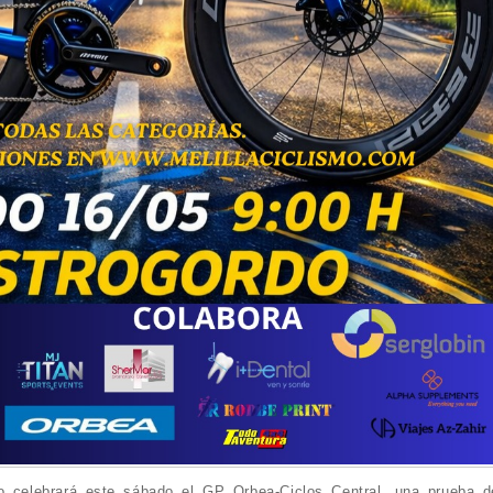
o celebrará este sábado el GP Orbea-Ciclos Central, una prueba d