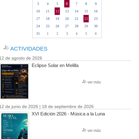
6
3
4
5
7
8
9
10
11
12
13
14
15
16
17
18
19
20
21
22
23
24
25
26
27
28
29
30
31
1
2
3
4
5
6
ACTIVIDADES
12 de agosto de 2026
Eclipse Solar en Melilla
ver más
12 de junio de 2026 | 18 de septiembre de 2026
XVI Edición 2026 - Música a la Luna
ver más