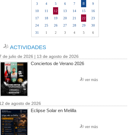
8
3
4
5
6
7
9
10
11
12
13
14
15
16
17
18
19
20
21
22
23
24
25
26
27
28
29
30
31
1
2
3
4
5
6
ACTIVIDADES
7 de julio de 2026 | 13 de agosto de 2026
Conciertos de Verano 2026
ver más
12 de agosto de 2026
Eclipse Solar en Melilla
ver más