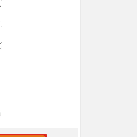
s
s
e
e
l