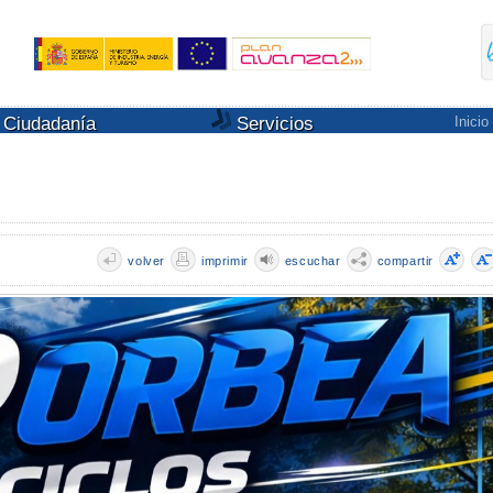
Ciudadanía
Servicios
Inicio
volver
imprimir
escuchar
compartir