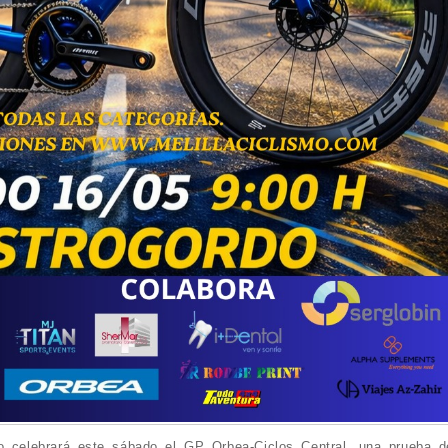
o celebrará este sábado el GP Orbea-Ciclos Central, una prueba d