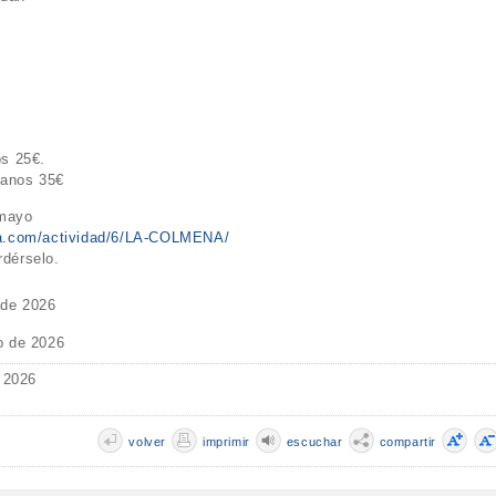
os 25€.
manos 35€
 mayo
tica.com/actividad/6/LA-COLMENA/
rdérselo.
 de 2026
o de 2026
 2026
volver
imprimir
escuchar
compartir