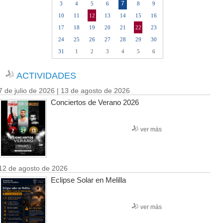
7
3
4
5
6
8
9
10
11
12
13
14
15
16
17
18
19
20
21
22
23
24
25
26
27
28
29
30
31
1
2
3
4
5
6
ACTIVIDADES
7 de julio de 2026 | 13 de agosto de 2026
Conciertos de Verano 2026
ver más
12 de agosto de 2026
Eclipse Solar en Melilla
ver más