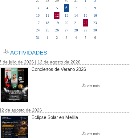
27
28
29
30
31
1
2
6
3
4
5
7
8
9
10
11
12
13
14
15
16
17
18
19
20
21
22
23
24
25
26
27
28
29
30
31
1
2
3
4
5
6
ACTIVIDADES
7 de julio de 2026 | 13 de agosto de 2026
Conciertos de Verano 2026
ver más
12 de agosto de 2026
Eclipse Solar en Melilla
ver más