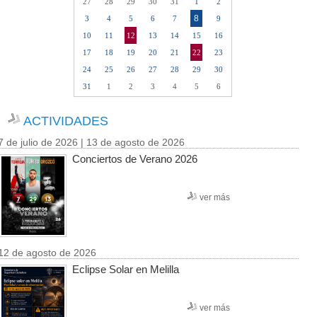
27
28
29
30
31
1
2
8
3
4
5
6
7
9
10
11
12
13
14
15
16
17
18
19
20
21
22
23
24
25
26
27
28
29
30
31
1
2
3
4
5
6
ACTIVIDADES
7 de julio de 2026 | 13 de agosto de 2026
Conciertos de Verano 2026
ver más
12 de agosto de 2026
Eclipse Solar en Melilla
ver más