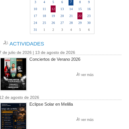
7
3
4
5
6
8
9
10
11
12
13
14
15
16
17
18
19
20
21
22
23
24
25
26
27
28
29
30
31
1
2
3
4
5
6
ACTIVIDADES
7 de julio de 2026 | 13 de agosto de 2026
Conciertos de Verano 2026
ver más
12 de agosto de 2026
Eclipse Solar en Melilla
ver más