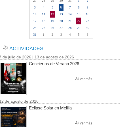
27
28
29
30
31
1
2
6
3
4
5
7
8
9
10
11
12
13
14
15
16
17
18
19
20
21
22
23
24
25
26
27
28
29
30
31
1
2
3
4
5
6
ACTIVIDADES
7 de julio de 2026 | 13 de agosto de 2026
Conciertos de Verano 2026
ver más
12 de agosto de 2026
Eclipse Solar en Melilla
ver más