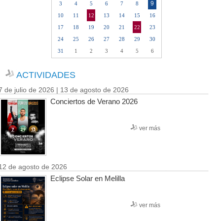
9
3
4
5
6
7
8
10
11
12
13
14
15
16
17
18
19
20
21
22
23
24
25
26
27
28
29
30
31
1
2
3
4
5
6
ACTIVIDADES
7 de julio de 2026 | 13 de agosto de 2026
Conciertos de Verano 2026
ver más
12 de agosto de 2026
Eclipse Solar en Melilla
ver más