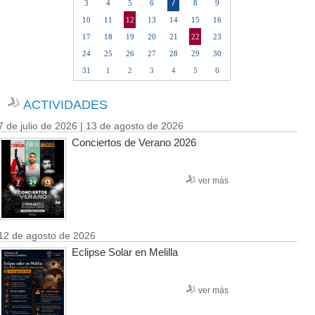
7
3
4
5
6
8
9
10
11
12
13
14
15
16
17
18
19
20
21
22
23
24
25
26
27
28
29
30
31
1
2
3
4
5
6
ACTIVIDADES
7 de julio de 2026 | 13 de agosto de 2026
Conciertos de Verano 2026
ver más
12 de agosto de 2026
Eclipse Solar en Melilla
ver más