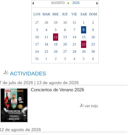
AGOSTO
2026
LUN
MAR
MIE
JUE
VIE
SAB
DOM
27
28
29
30
31
1
2
8
3
4
5
6
7
9
10
11
12
13
14
15
16
17
18
19
20
21
22
23
24
25
26
27
28
29
30
31
1
2
3
4
5
6
ACTIVIDADES
7 de julio de 2026 | 13 de agosto de 2026
Conciertos de Verano 2026
ver más
12 de agosto de 2026