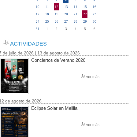
10
11
12
13
14
15
16
17
18
19
20
21
22
23
24
25
26
27
28
29
30
31
1
2
3
4
5
6
ACTIVIDADES
7 de julio de 2026 | 13 de agosto de 2026
Conciertos de Verano 2026
ver más
12 de agosto de 2026
Eclipse Solar en Melilla
ver más