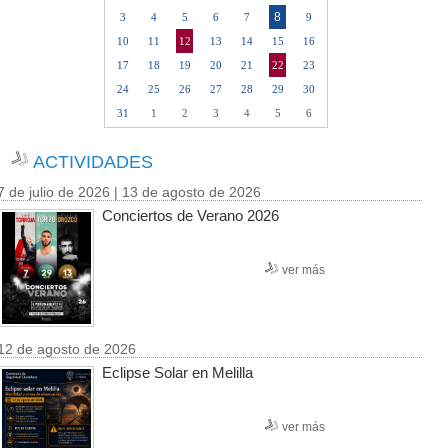
8
3
4
5
6
7
9
10
11
12
13
14
15
16
17
18
19
20
21
22
23
24
25
26
27
28
29
30
31
1
2
3
4
5
6
ACTIVIDADES
7 de julio de 2026 | 13 de agosto de 2026
Conciertos de Verano 2026
ver más
12 de agosto de 2026
Eclipse Solar en Melilla
ver más