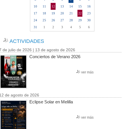
10
11
12
13
14
15
16
17
18
19
20
21
22
23
24
25
26
27
28
29
30
31
1
2
3
4
5
6
ACTIVIDADES
7 de julio de 2026 | 13 de agosto de 2026
Conciertos de Verano 2026
ver más
12 de agosto de 2026
Eclipse Solar en Melilla
ver más