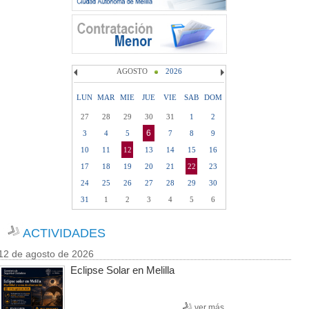
AGOSTO
2026
LUN
MAR
MIE
JUE
VIE
SAB
DOM
27
28
29
30
31
1
2
6
3
4
5
7
8
9
10
11
12
13
14
15
16
17
18
19
20
21
22
23
24
25
26
27
28
29
30
31
1
2
3
4
5
6
ACTIVIDADES
12 de agosto de 2026
Eclipse Solar en Melilla
ver más