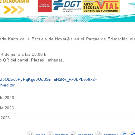
Mario Karts de la Escuela de Novat@s en el Parque de Educación Via
4 de junio a las 18:00 h.
 QR del cartel. Plazas limitadas.
e/1FAIpQLScbPyPqKge5OcBSmmN2Rv_Fx0kPkeb9x2--
-editor
 de 2026
 de 2026
 2026