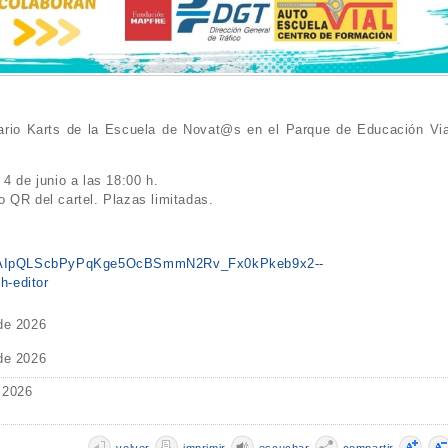
Mario Karts de la Escuela de Novat@s en el Parque de Educación Via
4 de junio a las 18:00 h.
 QR del cartel. Plazas limitadas.
e/1FAIpQLScbPyPqKge5OcBSmmN2Rv_Fx0kPkeb9x2--
-editor
 de 2026
 de 2026
 2026