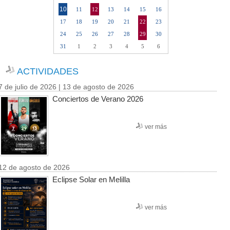
10
11
12
13
14
15
16
17
18
19
20
21
22
23
24
25
26
27
28
29
30
31
1
2
3
4
5
6
ACTIVIDADES
7 de julio de 2026 | 13 de agosto de 2026
Conciertos de Verano 2026
ver más
12 de agosto de 2026
Eclipse Solar en Melilla
ver más