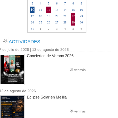
3
4
5
6
7
8
9
10
11
12
13
14
15
16
17
18
19
20
21
22
23
24
25
26
27
28
29
30
31
1
2
3
4
5
6
ACTIVIDADES
7 de julio de 2026 | 13 de agosto de 2026
Conciertos de Verano 2026
ver más
12 de agosto de 2026
Eclipse Solar en Melilla
ver más