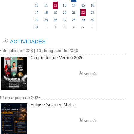
10
11
12
13
14
15
16
17
18
19
20
21
22
23
24
25
26
27
28
29
30
31
1
2
3
4
5
6
ACTIVIDADES
7 de julio de 2026 | 13 de agosto de 2026
Conciertos de Verano 2026
ver más
12 de agosto de 2026
Eclipse Solar en Melilla
ver más