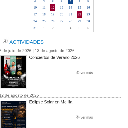
7
3
4
5
6
8
9
10
11
12
13
14
15
16
17
18
19
20
21
22
23
24
25
26
27
28
29
30
31
1
2
3
4
5
6
ACTIVIDADES
7 de julio de 2026 | 13 de agosto de 2026
Conciertos de Verano 2026
ver más
12 de agosto de 2026
Eclipse Solar en Melilla
ver más