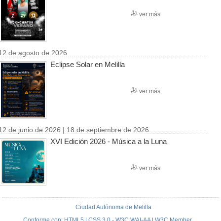
ver más
12 de agosto de 2026
Eclipse Solar en Melilla
ver más
12 de junio de 2026 | 18 de septiembre de 2026
XVI Edición 2026 - Música a la Luna
ver más
Ciudad Autónoma de Melilla
Conforme con: HTML5 | CSS 3.0 - W3C WAI-AA | W3C Member