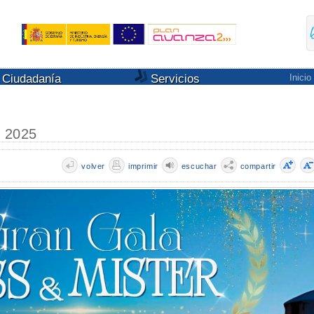
Ciudadanía
Servicios
Inicio
a 2025
volver
imprimir
escuchar
compartir