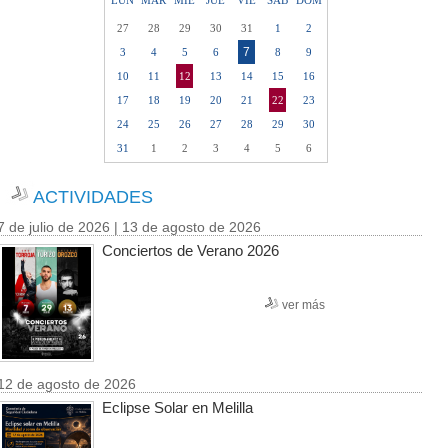
LUN
MAR
MIE
JUE
VIE
SAB
DOM
27
28
29
30
31
1
2
7
3
4
5
6
8
9
10
11
12
13
14
15
16
17
18
19
20
21
22
23
24
25
26
27
28
29
30
31
1
2
3
4
5
6
ACTIVIDADES
7 de julio de 2026 | 13 de agosto de 2026
Conciertos de Verano 2026
ver más
12 de agosto de 2026
Eclipse Solar en Melilla