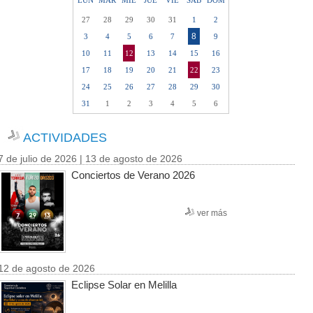
LUN
MAR
MIE
JUE
VIE
SAB
DOM
27
28
29
30
31
1
2
8
3
4
5
6
7
9
10
11
12
13
14
15
16
17
18
19
20
21
22
23
24
25
26
27
28
29
30
31
1
2
3
4
5
6
ACTIVIDADES
7 de julio de 2026 | 13 de agosto de 2026
Conciertos de Verano 2026
ver más
12 de agosto de 2026
Eclipse Solar en Melilla