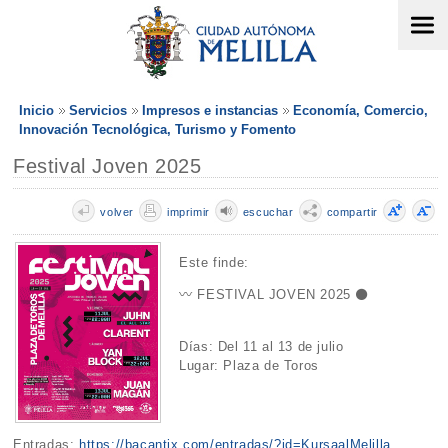
Inicio
Servicios
Impresos e instancias
Economía, Comercio,
Innovación Tecnológica, Turismo y Fomento
Festival Joven 2025
volver
imprimir
escuchar
compartir
Este finde:
〰️ FESTIVAL JOVEN 2025 ⚫
Días: Del 11 al 13 de julio
Lugar: Plaza de Toros
Entradas:
https://bacantix.com/entradas/?id=KursaalMelilla