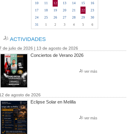
10
11
12
13
14
15
16
17
18
19
20
21
22
23
24
25
26
27
28
29
30
31
1
2
3
4
5
6
ACTIVIDADES
7 de julio de 2026 | 13 de agosto de 2026
Conciertos de Verano 2026
ver más
12 de agosto de 2026
Eclipse Solar en Melilla
ver más